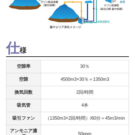
仕
様
空隙率
30％
空隙
4500m3×30％＝1350m3
換気回数
2回/時間
吸気管
4本
吸引ファン
（1350m3×2回/時間）/60分＝45m3/min
アンモニア濃
50ppm