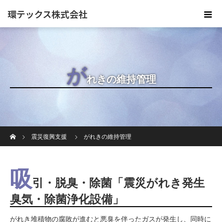
環テックス株式会社
が
れきの維持管理
ホーム
震災復興支援
がれきの維持管理
吸
引・脱臭・除菌「震災がれき発生
臭気・除菌浄化設備」
がれき堆積物の腐敗が進むと悪臭を伴ったガスが発生し、同時に