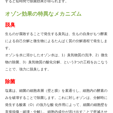
すると短時間で除菌効果が得られます。
オゾン効果の特異なメカニズム
脱臭
生ものが腐敗することで発生する臭気は、生もの自身がもつ酵素
による自己分解と微生物によるたんぱく質の分解過程で発生しま
す。
オゾンを水に溶かしたオゾン水は、1）臭気物質の洗浄、2）微生
物の除菌、3）臭気物質の酸化分解、という3つの工程をおこなう
ことで、強力に脱臭します。
除菌
塩素は、細菌の細胞表層（壁と膜）を素通りし、細胞内の酵素の
みを破壊することで除菌します。これに対しオゾンは、分解時に
発生する酸素（O）の強力な酸 化作用によって、細菌の細胞壁を
直接損傷・破壊・分解し、細胞内成分が溶け出すことで死滅させ