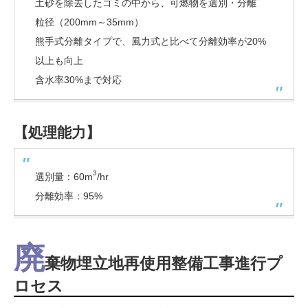
土砂を除去したゴミの中から、可燃物を選別・分離
粒径（200mm～35mm）
熊手式分離タイプで、風力式と比べて分離効率が20%
以上も向上
含水率30%まで対応
【処理能力】
3
選別量：60m
/hr
分離効率：95%
廃
棄物埋立地再使用整備工事進行プ
ロセス