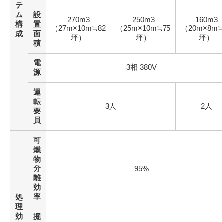
テ
ム
設
270m3
250m3
160m3
構
置
（27m×10m≒82
（25m×10m≒75
（20m×8m≒
成
面
坪）
坪）
坪）
積
電
3相 380V
源
運
転
3人
2人
要
員
可
燃
物
分
95%
離
効
率
処
理
効
掘