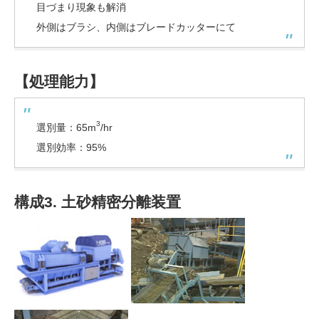
目づまり現象も解消
外側はブラシ、内側はブレードカッターにて
【処理能力】
3
選別量：65m
/hr
選別効率：95%
構成3. 土砂精密分離装置