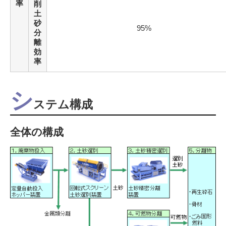
率
削
土
砂
95%
分
離
効
率
シ
ステム構成
全体の構成