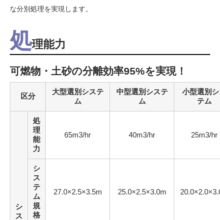
な分別処理を実現します。
処
理能力
可燃物・土砂の分離効率95%を実現！
大型選別システ
中型選別システ
小型選別シ
区分
ム
ム
テム
処
理
65m3/hr
40m3/hr
25m3/hr
能
力
シ
ス
テ
27.0×2.5×3.5m
25.0×2.5×3.0m
20.0×2.0×3
ム
規
シ
格
ス