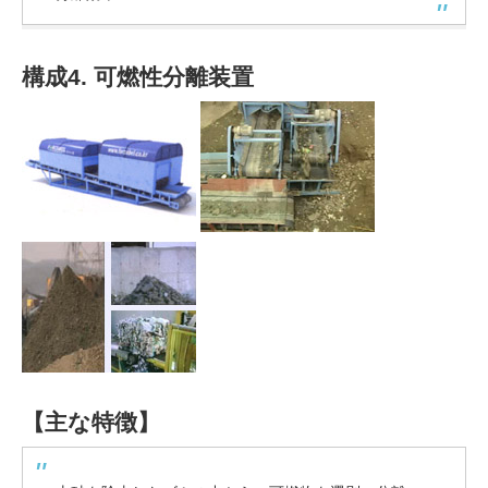
構成4. 可燃性分離装置
【主な特徴】