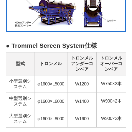
● Trommel Screen System仕様
トロンメル
トロンメル
型式
トロンメル
アンダーコ
オーバーコ
ンベア
ンベア
小型選別シ
W750×2本
φ1600×L5000
W1200
ステム
中型選別シ
W900×2本
φ1600×L6000
W1400
ステム
大型選別シ
W900×2本
φ1600×L8000
W1600
ステム