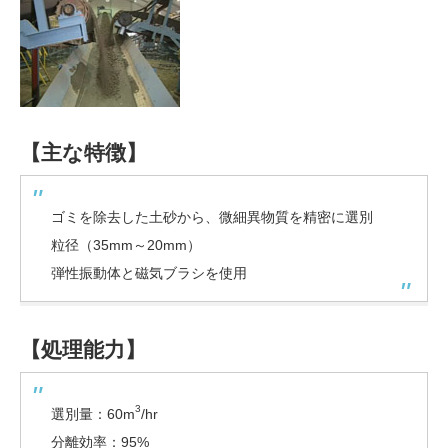
【主な特徴】
ゴミを除去した土砂から、微細異物質を精密に選別
粒径（35mm～20mm）
弾性振動体と磁気ブラシを使用
【処理能力】
3
選別量：60m
/hr
分離効率：95%