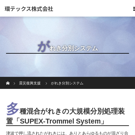
環テックス株式会社
が
れき分別システム
ホーム
震災復興支援
がれき分別システム
多
種混合がれきの大規模分別処理装
置「SUPEX-Trommel System」
津波で押し流されたがれきには、ありとあらゆるものが混ざり合